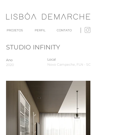
PROJETOS
PERFIL
CONTATO
STUDIO INFINITY
Local
Ano
Novo Campeche, FLN - SC
2020