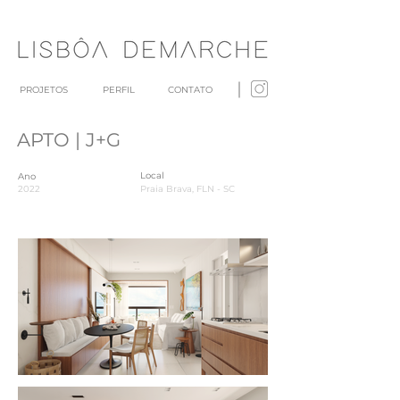
PROJETOS
PERFIL
CONTATO
APTO | J+G
Local
Ano
2022
Praia Brava, FLN - SC