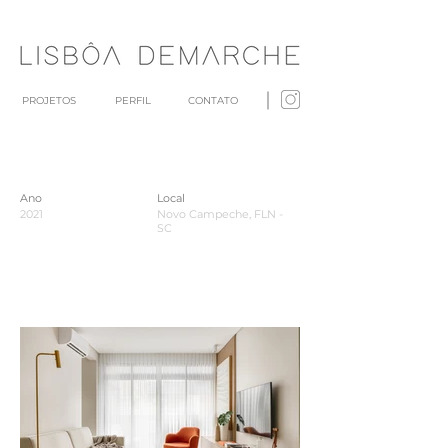
PROJETOS
PERFIL
CONTATO
Ano
Local
2021
Novo Campeche, FLN -
SC